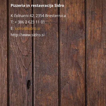
Pizzeria in restavracija Sidro
K čolnarni 42, 2354 Bresternica
T: + 386 2 623 11 01
E:
sidro@sidro.si
http://www.sidro.si