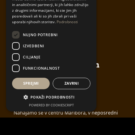
in analitičnimi partnerji, ki jih lahko združijo
z drugimi informacijami, ki ste jim jih
posredovali ali ki so jih zbrali pri vaši
uporabi njihovih storitev.
Podrobnosti
NUJNO POTREBNI
IZVEDBENI
CILJANJE
Ancora - pizzeria, pub in
FUNKCIONALNOST
restavracija
Jurčičeva ulica 7, 2000 Maribor
SPREJMI
ZAVRNI
T: + 386 2 250 20 33
POKAŽI PODROBNOSTI
E:
ancora@sidro.si
POWERED BY COOKIESCRIPT
Nahajamo se v centru Maribora, v neposredni
bližini glavnih mestnih znamenitosti.